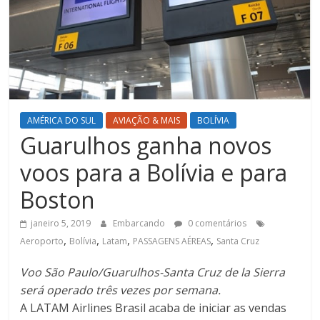
AMÉRICA DO SUL
AVIAÇÃO & MAIS
BOLÍVIA
Guarulhos ganha novos
voos para a Bolívia e para
Boston
janeiro 5, 2019
Embarcando
0 comentários
,
,
,
,
Aeroporto
Bolívia
Latam
PASSAGENS AÉREAS
Santa Cruz
Voo São Paulo/Guarulhos-Santa Cruz de la Sierra
será operado três vezes por semana.
A LATAM Airlines Brasil acaba de iniciar as vendas