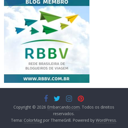
Copyright © 2026
Embarcando.com
. Todos os direitos
reservados.
Tema:
ColorMag
por ThemeGrill. Powered by
WordPress
.