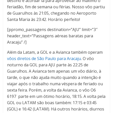
destino e acordar lá para aproveitar ao máximo o
feriadão, fim de semana ou férias. Nosso vôo partiu
de Guarulhos às 21:05, chegando no Aeroporto
Santa Maria às 23:42. Horário perfeito!
[ppromo_passagens destination=”AJU” limit=”3″
header_text=”Passagens aéreas baratas para
Aracaju” /]
Além da Latam, a GOL e a Avianca também operam
vôos diretos de São Paulo para Aracaju
. O vôo
noturno da GOL para AJU parte às 22:25 de
Guarulhos. A Avianca tem apenas um vôo diário, à
tarde, o que não ajuda muito quando a intenção é
viajar após o trabalho numa véspera de feriado ou
sexta feira. Porém, a volta da Avianca, o vôo O6
6197 parte em um ótimo horário, 18:15. A volta pela
GOL ou LATAM são boas também: 17:15 e 03:45
(GOL) e 16:42 (LATAM). Há outros horários, diurnos