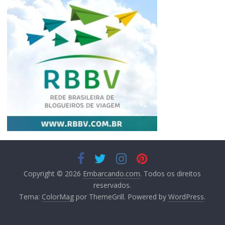
Copyright © 2026
Embarcando.com
. Todos os direitos
reservados.
Tema:
ColorMag
por ThemeGrill. Powered by
WordPress
.