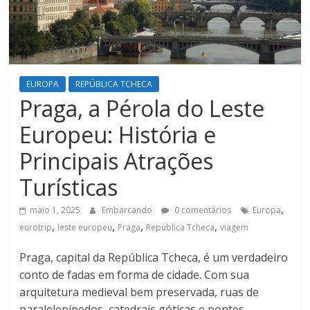
EUROPA
REPÚBLICA TCHECA
Praga, a Pérola do Leste
Europeu: História e
Principais Atrações
Turísticas
,
maio 1, 2025
Embarcando
0 comentários
Europa
,
,
,
,
eurotrip
leste europeu
Praga
República Tcheca
viagem
Praga, capital da República Tcheca, é um verdadeiro
conto de fadas em forma de cidade. Com sua
arquitetura medieval bem preservada, ruas de
paralelepípedos, catedrais góticas e pontes