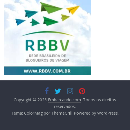
Copyright © 2026
Embarcando.com
. Todos os direitos
reservados.
Tema:
ColorMag
por ThemeGrill. Powered by
WordPress
.