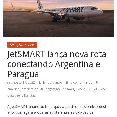
AVIAÇÃO & MAIS
JetSMART lança nova rota
conectando Argentina e
Paraguai
agosto 17, 2022
Embarcando
0 comentários
,
,
,
,
,
america
America do Sul
argentina
JetSmart
PASSAGENS AÉREAS
passagens baratas
A JetSMART anunciou hoje que, a partir de novembro deste
ano, começará a operar a rota entre as cidades de