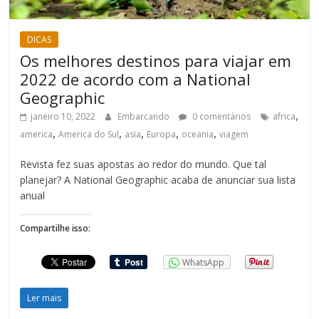
DICAS
Os melhores destinos para viajar em
2022 de acordo com a National
Geographic
,
janeiro 10, 2022
Embarcando
0 comentários
africa
,
,
,
,
,
america
America do Sul
asia
Europa
oceania
viagem
Revista fez suas apostas ao redor do mundo. Que tal
planejar? A National Geographic acaba de anunciar sua lista
anual
Compartilhe isso:
WhatsApp
Ler mais