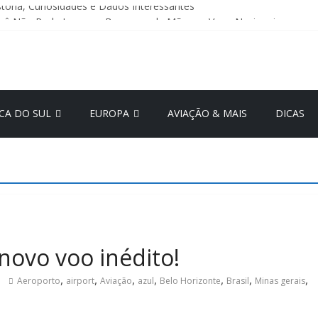
istória, Curiosidades e Dados Interessantes
cê Não Pode Levar na Bagagem de Mão em Voos Nacionais
 Detalhes: Economia Atual e Melhores Destinos por Região
om
ão Judicial da GOL: O Que Muda Para os Passageiros? – Atualizaçã
 Jóia Escondida da Itália: História e Principais Atrações Turísticas
CA DO SUL
EUROPA
AVIAÇÃO & MAIS
DICAS
novo voo inédito!
,
,
,
,
,
,
,
Aeroporto
airport
Aviação
azul
Belo Horizonte
Brasil
Minas gerais