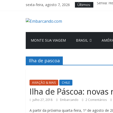
Pular
Sérvia: H
sexta-feira, agosto 7, 2026
Últimos:
para
O Que Vo
o
Itália em
Embarcando.c
Recuperaç
conteúdo
Trieste, a
Blog
MONTE SUA VIAGEM
BRASIL
AMÉRI
de
Viagens
Ilha de pascoa
AVIAÇÃO & MAIS
CHILE
Ilha de Páscoa: novas 
julho 27, 2018
Embarcando
2 Comentários
A partir da próxima quarta-feira, 1º de agosto de 