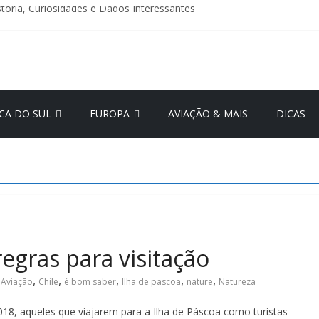
istória, Curiosidades e Dados Interessantes
cê Não Pode Levar na Bagagem de Mão em Voos Nacionais
 Detalhes: Economia Atual e Melhores Destinos por Região
om
ão Judicial da GOL: O Que Muda Para os Passageiros? – Atualizaçã
 Jóia Escondida da Itália: História e Principais Atrações Turísticas
CA DO SUL
EUROPA
AVIAÇÃO & MAIS
DICAS
regras para visitação
,
,
,
,
,
Aviação
Chile
é bom saber
Ilha de pascoa
nature
Natureza
2018, aqueles que viajarem para a Ilha de Páscoa como turistas