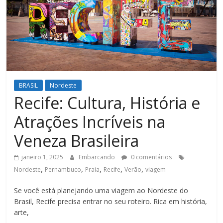
BRASIL
Nordeste
Recife: Cultura, História e
Atrações Incríveis na
Veneza Brasileira
janeiro 1, 2025
Embarcando
0 comentários
,
,
,
,
,
Nordeste
Pernambuco
Praia
Recife
Verão
viagem
Se você está planejando uma viagem ao Nordeste do
Brasil, Recife precisa entrar no seu roteiro. Rica em história,
arte,