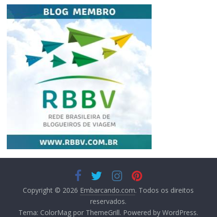
Copyright © 2026
Embarcando.com
. Todos os direitos
reservados.
Tema:
ColorMag
por ThemeGrill. Powered by
WordPress
.