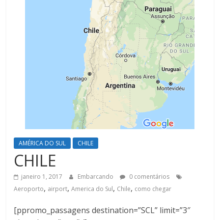
AMÉRICA DO SUL
CHILE
CHILE
janeiro 1, 2017
Embarcando
0 comentários
,
,
,
,
Aeroporto
airport
America do Sul
Chile
como chegar
[ppromo_passagens destination=”SCL” limit=”3″