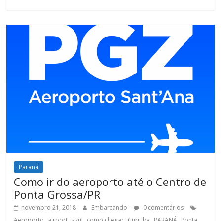
Paraná
Como ir do aeroporto até o Centro de
Ponta Grossa/PR
novembro 21, 2018
Embarcando
0 comentários
,
,
,
,
,
,
Aeroporto
airport
azul
como chegar
Curitiba
PARANÁ
Ponta