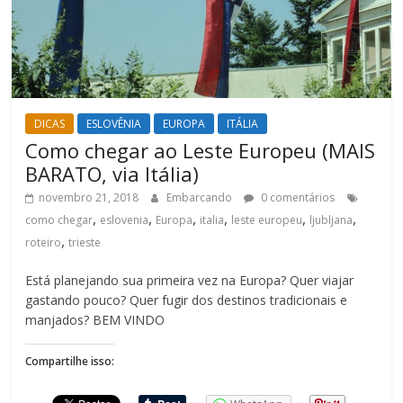
DICAS
ESLOVÊNIA
EUROPA
ITÁLIA
Como chegar ao Leste Europeu (MAIS
BARATO, via Itália)
novembro 21, 2018
Embarcando
0 comentários
,
,
,
,
,
,
como chegar
eslovenia
Europa
italia
leste europeu
ljubljana
,
roteiro
trieste
Está planejando sua primeira vez na Europa? Quer viajar
gastando pouco? Quer fugir dos destinos tradicionais e
manjados? BEM VINDO
Compartilhe isso: