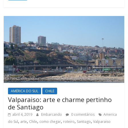
AMÉRICA DO SUL
CHILE
Valparaiso: arte e charme pertinho
de Santiago
abril 4, 2019
Embarcando
0 comentários
America
,
,
,
,
,
,
do Sul
arte
Chile
como chegar
roteiro
Santiago
Valparaiso