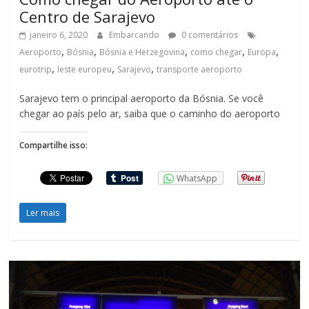
Centro de Sarajevo
janeiro 6, 2020
Embarcando
0 comentários
,
,
,
,
,
Aeroporto
Bósnia
Bósnia e Herzegovina
como chegar
Europa
,
,
,
eurotrip
leste europeu
Sarajevo
transporte aeroporto
Sarajevo tem o principal aeroporto da Bósnia. Se você
chegar ao país pelo ar, saiba que o caminho do aeroporto
Compartilhe isso:
WhatsApp
Ler mais