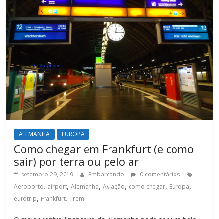
ALEMANHA
EUROPA
Como chegar em Frankfurt (e como
sair) por terra ou pelo ar
setembro 29, 2019
Embarcando
0 comentários
,
,
,
,
,
,
Aeroporto
airport
Alemanha
Aviação
como chegar
Europa
,
,
eurotrip
Frankfurt
Trem