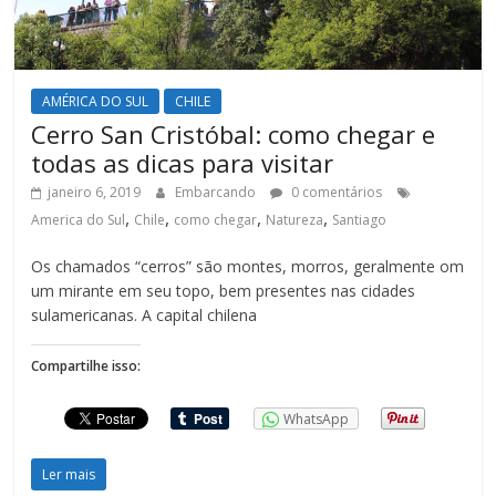
AMÉRICA DO SUL
CHILE
Cerro San Cristóbal: como chegar e
todas as dicas para visitar
janeiro 6, 2019
Embarcando
0 comentários
,
,
,
,
America do Sul
Chile
como chegar
Natureza
Santiago
Os chamados “cerros” são montes, morros, geralmente om
um mirante em seu topo, bem presentes nas cidades
sulamericanas. A capital chilena
Compartilhe isso:
WhatsApp
Ler mais