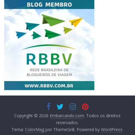
Copyright © 2026
Embarcando.com
. Todos os direitos
reservados.
Tema:
ColorMag
por ThemeGrill. Powered by
WordPress
.