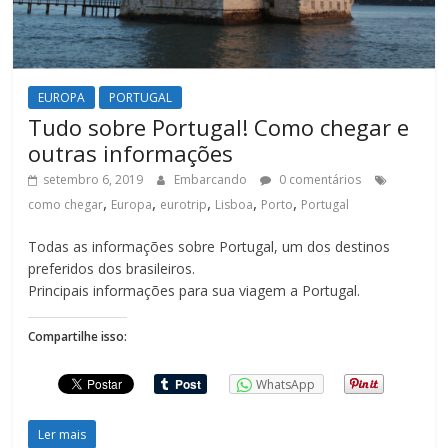
EUROPA
PORTUGAL
Tudo sobre Portugal! Como chegar e
outras informações
setembro 6, 2019
Embarcando
0 comentários
,
,
,
,
,
como chegar
Europa
eurotrip
Lisboa
Porto
Portugal
Todas as informações sobre Portugal, um dos destinos
preferidos dos brasileiros.
Principais informações para sua viagem a Portugal.
Compartilhe isso:
WhatsApp
Ler mais