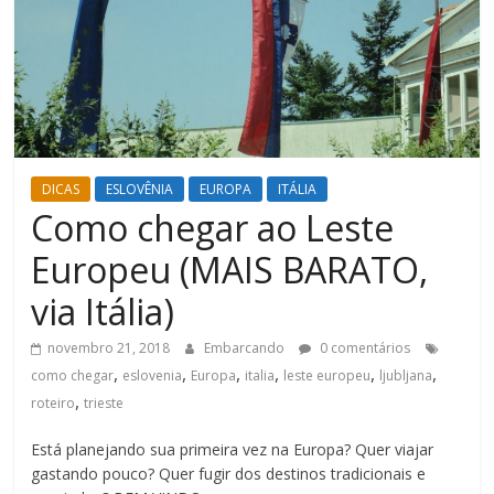
DICAS
ESLOVÊNIA
EUROPA
ITÁLIA
Como chegar ao Leste
Europeu (MAIS BARATO,
via Itália)
novembro 21, 2018
Embarcando
0 comentários
,
,
,
,
,
,
como chegar
eslovenia
Europa
italia
leste europeu
ljubljana
,
roteiro
trieste
Está planejando sua primeira vez na Europa? Quer viajar
gastando pouco? Quer fugir dos destinos tradicionais e