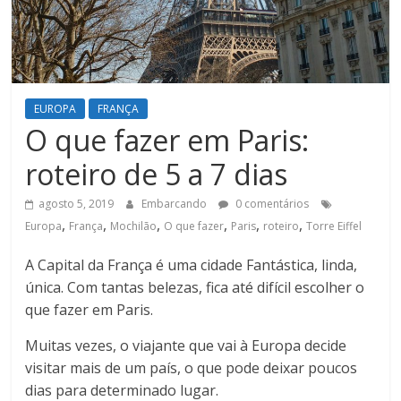
EUROPA
FRANÇA
O que fazer em Paris:
roteiro de 5 a 7 dias
agosto 5, 2019
Embarcando
0 comentários
,
,
,
,
,
,
Europa
França
Mochilão
O que fazer
Paris
roteiro
Torre Eiffel
A Capital da França é uma cidade Fantástica, linda,
única. Com tantas belezas, fica até difícil escolher o
que fazer em Paris.
Muitas vezes, o viajante que vai à Europa decide
visitar mais de um país, o que pode deixar poucos
dias para determinado lugar.