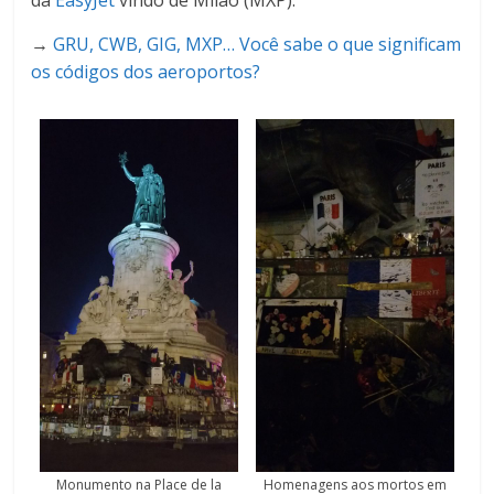
→
GRU, CWB, GIG, MXP… Você sabe o que significam
os códigos dos aeroportos?
Monumento na Place de la
Homenagens aos mortos em