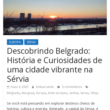
EUROPA
SÉRVIA
Descobrindo Belgrado:
História e Curiosidades de
uma cidade vibrante na
Sérvia
maio 4, 2025
Embarcando
0 comentários
,
,
,
,
,
,
Belgrado
Beograd
Europa
leste europeu
Serbia
Servia
Srbija
Se você está pensando em explorar destinos cheios de
história, cultura e energia, Belgrado, a capital da Sérvia, é