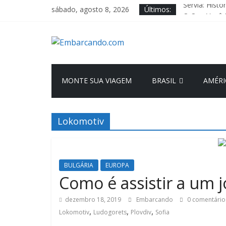
Pular
Sérvia: Histó
sábado, agosto 8, 2026
Últimos:
para
O Que Você 
Itália em De
o
Embarcando.c
Recuperação 
conteúdo
Trieste, a Jó
Blog
MONTE SUA VIAGEM
BRASIL
AMÉRI
de
Viagens
Lokomotiv
BULGÁRIA
EUROPA
Como é assistir a um j
dezembro 18, 2019
Embarcando
0 comentário
,
,
,
Lokomotiv
Ludogorets
Plovdiv
Sofia