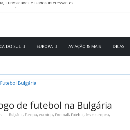
ria, Curiosidades e Dados Interessantes
Não Pode Levar na Bagagem de Mão em Voos Nacionais
talhes: Economia Atual e Melhores Destinos por Região
om
Judicial da GOL: O Que Muda Para os Passageiros? – Atualização d
ia Escondida da Itália: História e Principais Atrações Turísticas
CA DO SUL
EUROPA
AVIAÇÃO & MAIS
DICAS
ogo de futebol na Bulgária
,
,
,
,
,
,
s
Bulgária
Europa
eurotrip
Football
Futebol
leste europeu