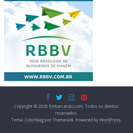
Copyright © 2026
Embarcando.com
. Todos os direitos
reservados.
Tema:
ColorMag
por ThemeGrill. Powered by
WordPress
.