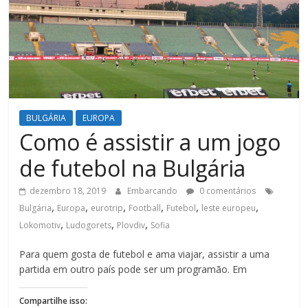
BULGÁRIA
EUROPA
Como é assistir a um jogo
de futebol na Bulgária
dezembro 18, 2019
Embarcando
0 comentários
,
,
,
,
,
,
Bulgária
Europa
eurotrip
Football
Futebol
leste europeu
,
,
,
Lokomotiv
Ludogorets
Plovdiv
Sofia
Para quem gosta de futebol e ama viajar, assistir a uma
partida em outro país pode ser um programão. Em
Compartilhe isso: